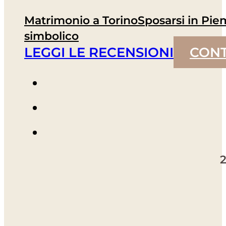
Matrimonio a Torino
Sposarsi in Pi
simbolico
LEGGI LE RECENSIONI
CONT
2