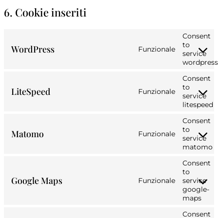
6. Cookie inseriti
Consent
to
WordPress
Funzionale
service
wordpress
Consent
to
LiteSpeed
Funzionale
service
litespeed
Consent
to
Matomo
Funzionale
service
matomo
Consent
to
Google Maps
Funzionale
service
google-
maps
Consent